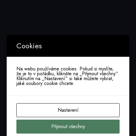
VALNÁ HROMADA
Říj 17, 2022
Elektronickou cestou
Cookies
Číst více
Na webu používáme cookies. Pokud si myslíte,
že je to v pořádku, klikněte na „Přijmout všechny“.
Kliknutím na „Nastavení“ si také můžete vybrat,
jaké soubory cookie chcete.
DISKUSE ENERGETIKŮ
Říj 13, 2022
Nastavení
Spolupráce s KPC
Přijmout všechny
Číst více