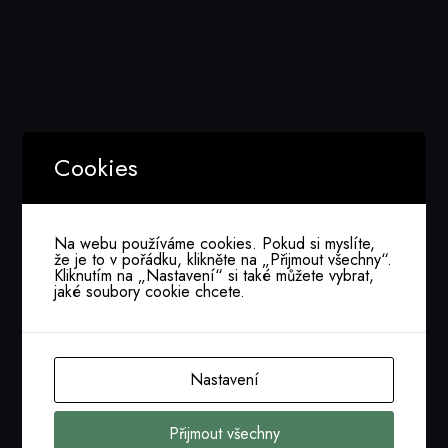
utility.
Téma pokračování:
Krize jako běžný prvek řízení
Agenda:
Cookies
10 min –
Gartner research
k tématu,
Václav
Špáňa, Executive Partner Gartner
20 min –
Pražská energetika a.s., případová
Na webu používáme cookies. Pokud si myslíte,
že je to v pořádku, klikněte na „Přijmout všechny“.
studie, Miroslav Hubner, CIO PRE, předseda
Kliknutím na „Nastavení“ si také můžete vybrat,
jaké soubory cookie chcete.
CACIO
+
Václav Špáňa, Executive Partner
Gartner
30 min – diskuse a pohled účastníků
Nastavení
Formát akce:
Přijmout všechny
Teams video konference, 60 min