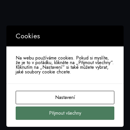
Zář 1, 2025
Soutěž IT projekt roku
Cookies
Číst více
Na webu používáme cookies. Pokud si myslíte,
že je to v pořádku, klikněte na „Přijmout všechny“.
Kliknutím na „Nastavení“ si také můžete vybrat,
jaké soubory cookie chcete.
Prezentace finalistů 2.část
Bře 6, 2025
22.ročník soutěže IT projekt roku
Nastavení
Přijmout všechny
Číst více