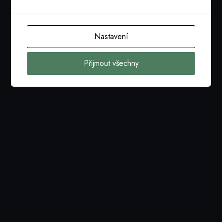
ročníku soutěže IT projekt roku. Následně komise
vybere vítěze 22.ročníku soutěže.
Nastavení
Přijmout všechny
Nastavení cookies
tajemnik@cacio.cz
© 2026 CACIO