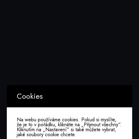
Prezentace finalistů
2.část
Cookies
6 Března, 2025
Na webu používáme cookies. Pokud si myslíte,
že je to v pořádku, klikněte na „Přijmout všechny“.
Kliknutím na „Nastavení“ si také můžete vybrat,
jaké soubory cookie chcete.
Proběhne první kolo prezentace finalistů 22.