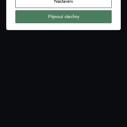
Nastavení
Stáhnout
Přijmout všechny
Propozice 21. ročníku soutěže IT projekt roku
2023
Stáhnout
Etický kodex porotce
Stáhnout