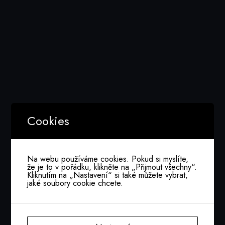
Vyhlášení soutěže IT projekt roku
Ukončení 
2023
Cookies
Soubory ke stažení
Na webu používáme cookies. Pokud si myslíte,
Další informace související s tímto
že je to v pořádku, klikněte na „Přijmout všechny“.
ročníkem ITPR naleznete ZDE
Kliknutím na „Nastavení“ si také můžete vybrat,
jaké soubory cookie chcete.
Přihláška do 21. ročníku soutěže ITPR 2023