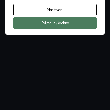
Prezentace finalistů 1.část
Úno 26, 2026
Nastavení
23.ročník soutěže IT projekt roku
Přijmout všechny
Číst více
Bezpečnost jako strategický pilíř řízení organizace
Úno 12, 2026
seminář
Číst více