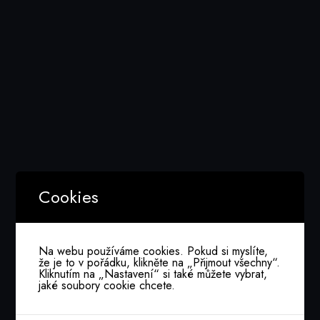
Číst více
Prezentace finalistů 2.část
Bře 5, 2026
23.ročník soutěže IT projekt roku
Cookies
Číst více
Na webu používáme cookies. Pokud si myslíte,
že je to v pořádku, klikněte na „Přijmout všechny“.
Kliknutím na „Nastavení“ si také můžete vybrat,
jaké soubory cookie chcete.