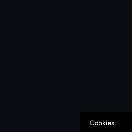
Media 
It s
Cookies