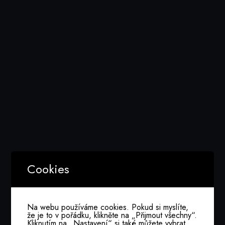
Media Folder:
2025 02 26 Seminář Změna Je Příležitost
Nothing Found
Cookies
It seems we can’t find what you’re looking for.
Perhaps searching can help.
Na webu používáme cookies. Pokud si myslíte,
že je to v pořádku, klikněte na „Přijmout všechny“.
Kliknutím na „Nastavení“ si také můžete vybrat,