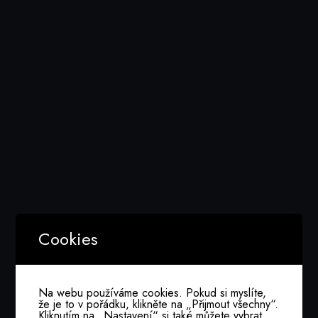
Media Folder:
2024
Nothing Found
Cookies
It seems we can’t find what you’re looking for.
Perhaps searching can help.
Na webu používáme cookies. Pokud si myslíte,
že je to v pořádku, klikněte na „Přijmout všechny“.
Kliknutím na „Nastavení“ si také můžete vybrat,