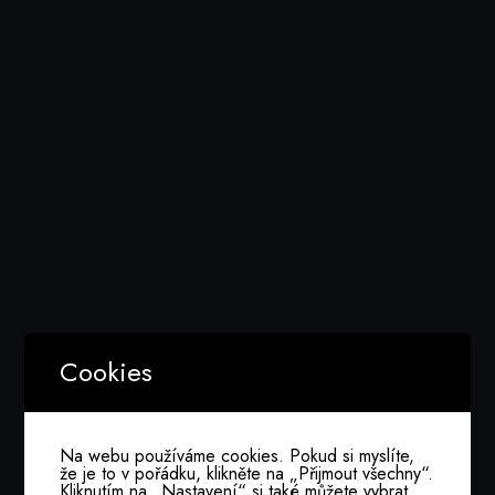
Media Folder:
2023 02 28 Hodnoceni Souteze
Nothing Found
Cookies
It seems we can’t find what you’re looking for.
Perhaps searching can help.
Na webu používáme cookies. Pokud si myslíte,
že je to v pořádku, klikněte na „Přijmout všechny“.
Kliknutím na „Nastavení“ si také můžete vybrat,