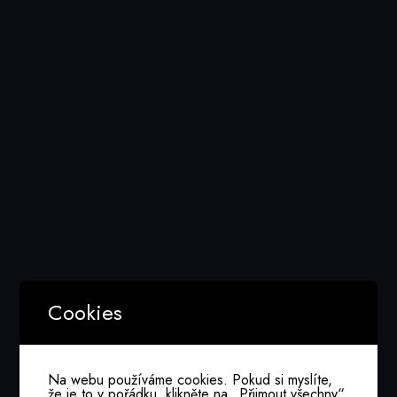
Media Folder:
2021-01-14 Setkání CIO Veřejné Správy -
MPO
Nothing Found
Cookies
It seems we can’t find what you’re looking for.
Perhaps searching can help.
Na webu používáme cookies. Pokud si myslíte,
že je to v pořádku, klikněte na „Přijmout všechny“.